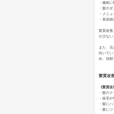
・施術に
・髪のダ
・メニュ
・美容師
髪質改善
が少ない
また、元
向いてい
め、信頼
髪質改
《髪質改
・髪のク
・枝毛や
・髪にハ
・髪にツ