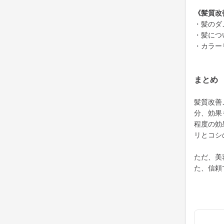
《髪質改
・髪のダ
・髪につ
・カラー
まとめ
髪質改善
分、効果
程度の効
リとコシ
ただ、美
た、信頼