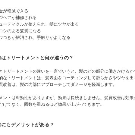
セが軽減できる
ジヘアが補修される
ューティクルが整えられ、髪にツヤが出る
コシのある髪質になる
ワつきが解消され、手触りがよくなる
善はトリートメントと何が違うの？
とトリートメントの違いを一言でいうと、髪のどの部分に働きかけるか
的なトリートメントは、髪表面をコーティングして滑らかさやツヤを出
質改善は、髪の内部にアプローチしてダメージを軽減します。
メントは即効性がありますが、効果は長続きしません。髪質改善は効果
だけでなく、回数を重ねるほど効果が上がってきます。
善にもデメリットがある？