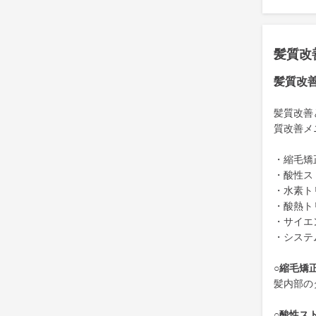
髪質改
髪質改
髪質改善
質改善メ
・縮毛矯
・酸性ス
・水素ト
・酸熱ト
・サイエ
・システ
○縮毛矯
髪内部の
○酸性ス