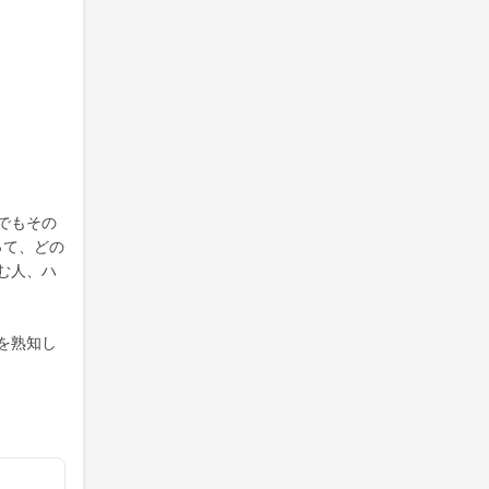
でもその
って、どの
む人、ハ
を熟知し