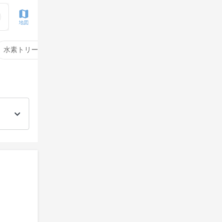
地図
水素トリートメント
サイエンスアクア
酸性ストレート