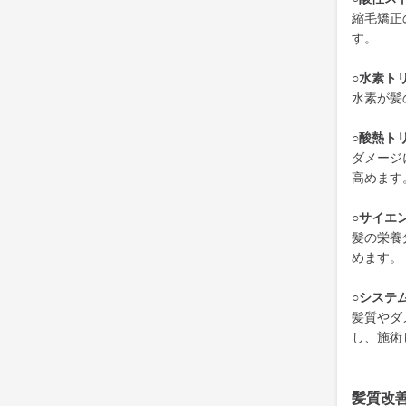
縮毛矯正
す。
○水素ト
水素が髪
○酸熱ト
ダメージ
高めます
○サイエ
髪の栄養
めます。
○システ
髪質やダ
し、施術
髪質改