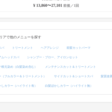
¥ 13,860〜27,101
前後／1回
リアで他のメニューを探す
スパ
トリートメント
ヘアアレンジ
前髪カットパーマ
アムヘッドスパ
シャンプー・ブロー、アイロンセット
チ根元染め（白髪染め含む）
メンテナンスカット＆トリートメント
ー（フルカラー＆トリートメント）
サイドカット＆ショートスパ
髪質改
かしカラー（ハイライト有）
白髪ぼかしカラー（ハイライト無）