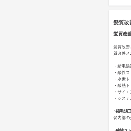
髪質改
髪質改
髪質改善
質改善メ
・縮毛矯
・酸性ス
・水素ト
・酸熱ト
・サイエ
・システ
○縮毛矯
髪内部の
○酸性ス