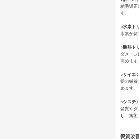
縮毛矯正
す。
○水素ト
水素が髪
○酸熱ト
ダメージ
高めます
○サイエ
髪の栄養
めます。
○システ
髪質やダ
し、施術
髪質改