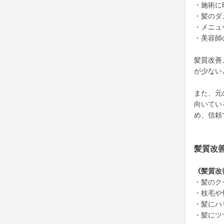
・施術に
・髪のダ
・メニュ
・美容師
髪質改善
が少ない
また、元
向いてい
め、信頼
髪質改
《髪質改
・髪のク
・枝毛や
・髪にハ
・髪にツ