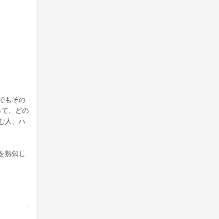
でもその
って、どの
む人、ハ
を熟知し