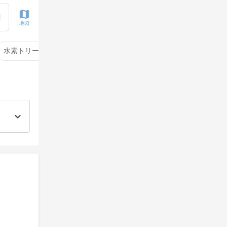
地図
水素トリートメント
サイエンスアクア
酸性ストレート