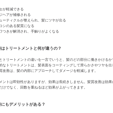
セが軽減できる
ジヘアが補修される
ューティクルが整えられ、髪にツヤが出る
コシのある髪質になる
ワつきが解消され、手触りがよくなる
善はトリートメントと何が違うの？
とトリートメントの違いを一言でいうと、髪のどの部分に働きかけるか
的なトリートメントは、髪表面をコーティングして滑らかさやツヤを出
質改善は、髪の内部にアプローチしてダメージを軽減します。
メントは即効性がありますが、効果は長続きしません。髪質改善は効果
だけでなく、回数を重ねるほど効果が上がってきます。
善にもデメリットがある？