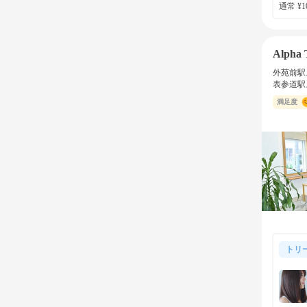
通常 ¥10
Alpha 
外苑前駅
表参道駅
満足度
トリ