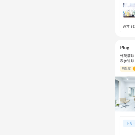
通常 ¥12
Plug
外苑前駅
表参道駅
満足度
トリ