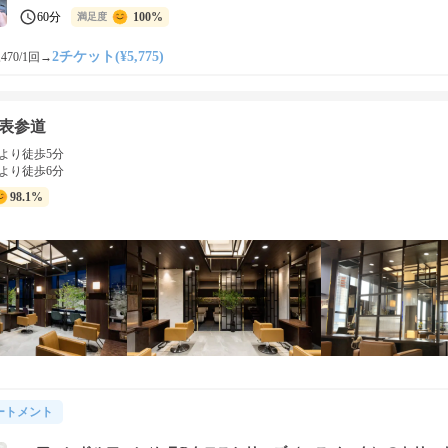
60分
100%
満足度
2チケット(¥5,775)
470/1回
→
s 表参道
より徒歩5分
より徒歩6分
98.1%
ートメント