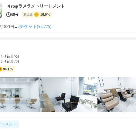
４stepラメラメトリートメント
60分
50.0%
満足度
2チケット(¥5,775)
,100/1回
→
より徒歩5分
より徒歩7分
94.1%
ートメント