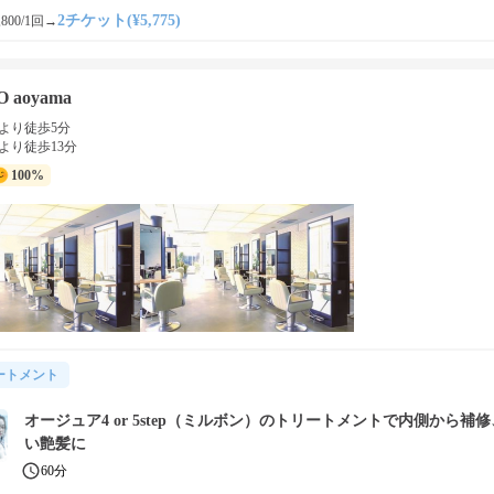
2チケット(¥5,775)
800/1回
→
O aoyama
より徒歩5分
より徒歩13分
100%
ートメント
オージュア4 or 5step（ミルボン）のトリートメントで内側から補
い艶髪に
60分