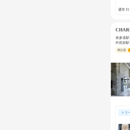
通常 ¥11
CHARL
表参道駅
外苑前駅
満足度
トリ