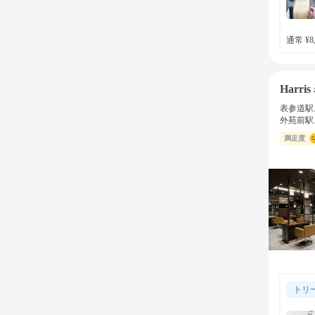
通常 ¥8,
Harri
表参道駅
外苑前駅
満足度
トリ