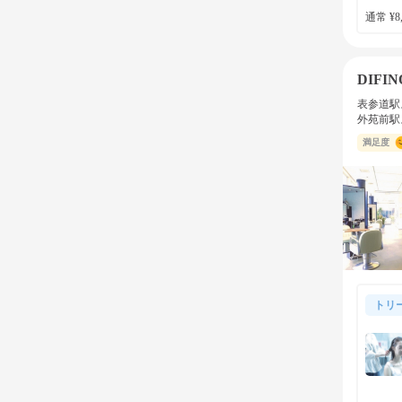
通常 ¥8,
DIFIN
表参道駅
外苑前駅
満足度
トリ