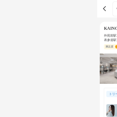
KAI
外苑前駅
表参道駅
満足度
トリ