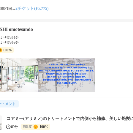
2チケット(¥5,775)
800/1回
→
SHI omotesando
より徒歩1分
より徒歩9分
100%
ートメント
コアミー(アリミノ)のトリートメントで内側から補修、美しい艶髪
60分
100%
満足度