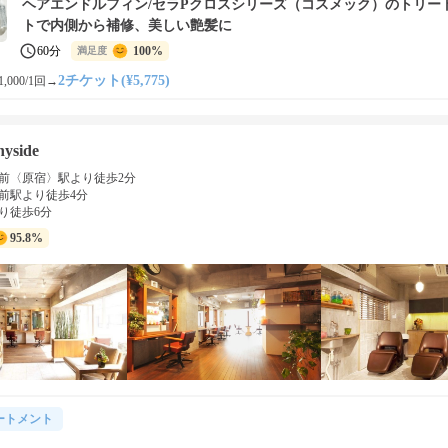
ヘアエンドルフィン/セラPクロスシリーズ（コスメック）のトリー
トで内側から補修、美しい艶髪に
60分
100%
満足度
2チケット(¥5,775)
,000/1回
→
nyside
前〈原宿〉駅より徒歩2分
前駅より徒歩4分
り徒歩6分
95.8%
ートメント