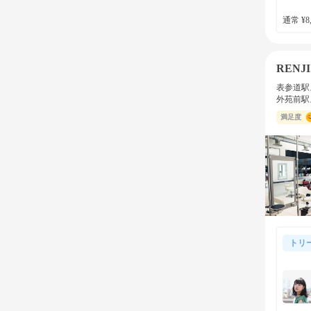
通常 ¥8,
RENJI
表参道駅
外苑前駅
満足度
トリ