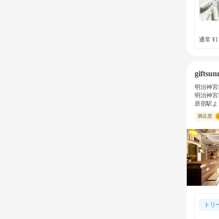
通常 ¥11
giftsun
明治神宮
明治神宮
原宿駅よ
満足度
トリ