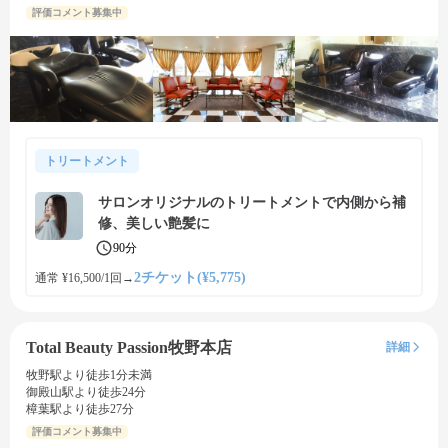
評価コメント募集中
トリートメント
サロンオリジナルのトリートメントで内側から補
修、美しい艶髪に
90分
2チケット(¥5,775)
通常 ¥16,500/1回
→
Total Beauty Passion牧野本店
詳細
牧野駅より徒歩1分未満
御殿山駅より徒歩24分
樟葉駅より徒歩27分
評価コメント募集中