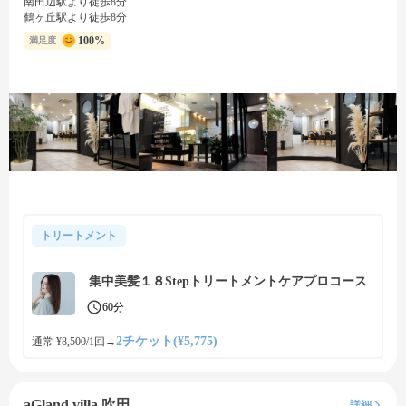
南田辺駅より徒歩8分
鶴ヶ丘駅より徒歩8分
100%
満足度
トリートメント
集中美髪１８Stepトリートメントケアプロコース
60分
2チケット(¥5,775)
通常 ¥8,500/1回
→
aGland villa 吹田
詳細