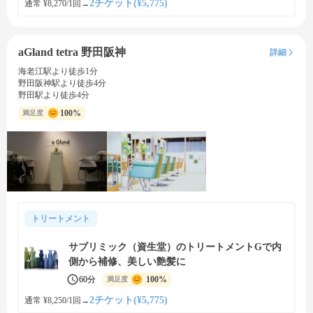
2チケット(¥5,775)
通常 ¥8,270/1回
→
aGland tetra 野田阪神
詳細
海老江駅より徒歩1分
野田阪神駅より徒歩4分
野田駅より徒歩4分
100%
満足度
トリートメント
サブリミック（資生堂）のトリートメントGで内
側から補修、美しい艶髪に
60分
100%
満足度
2チケット(¥5,775)
通常 ¥8,250/1回
→