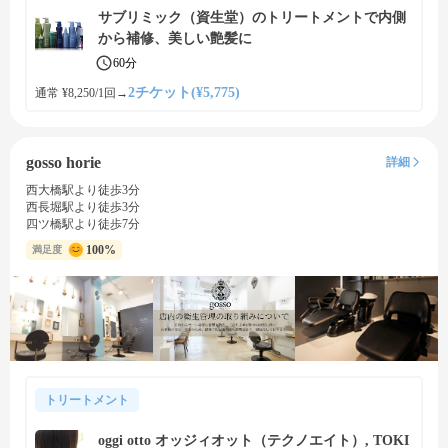
サブリミック（資生堂）のトリートメントで内側
から補修、美しい艶髪に
60分
2チケット(¥5,775)
通常 ¥8,250/1回
→
gosso horie
詳細
西大橋駅より徒歩3分
西長堀駅より徒歩3分
四ツ橋駅より徒歩7分
100%
満足度
トリートメント
oggi otto オッジィオット（テクノエイト）, TOKI