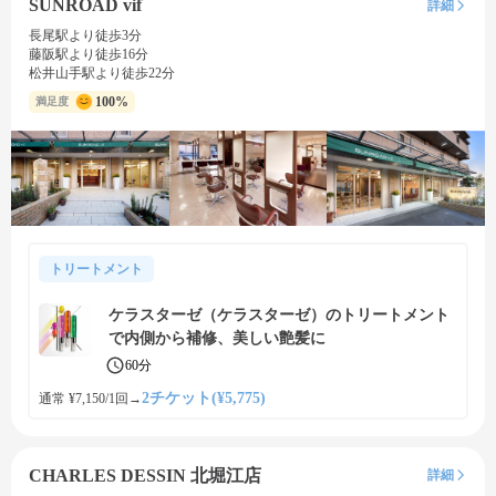
SUNROAD vif
詳細
長尾駅より徒歩3分
藤阪駅より徒歩16分
松井山手駅より徒歩22分
100%
満足度
トリートメント
ケラスターゼ（ケラスターゼ）のトリートメント
で内側から補修、美しい艶髪に
60分
2チケット(¥5,775)
通常 ¥7,150/1回
→
CHARLES DESSIN 北堀江店
詳細