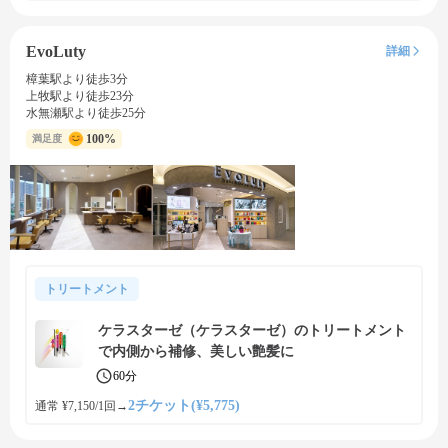
EvoLuty
詳細
樟葉駅より徒歩3分
上牧駅より徒歩23分
水無瀬駅より徒歩25分
100%
満足度
トリートメント
ケラスターゼ（ケラスターゼ）のトリートメント
で内側から補修、美しい艶髪に
60分
2チケット(¥5,775)
通常 ¥7,150/1回
→