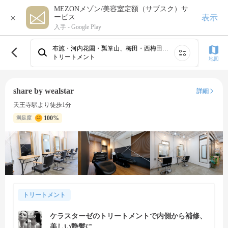
MEZONメゾン/美容室定額（サブスク）サ
×
表示
ービス
入手 -
Google Play
布施・河内花園・瓢箪山、梅田・西梅田、心斎橋・難波・天王寺、北新地・肥後橋、寝屋川市・香里園、枚方市・樟葉・河内磐船・長尾、高石・府中・岸和田・泉佐野、堺・なかもず・深井・狭山・河内長野・鳳、鴫野・住道・四条畷・緑橋・石切・布施・花園、庄内・服部・岡町・豊中⋯
トリートメント
地図
share by wealstar
詳細
天王寺駅より徒歩1分
100%
満足度
トリートメント
ケラスターゼのトリートメントで内側から補修、
美しい艶髪に