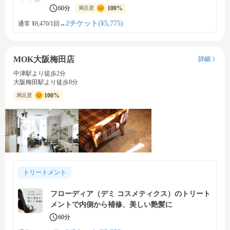
60分
100%
満足度
2チケット(¥5,775)
通常 ¥8,470/1回
→
MOK大阪梅田店
詳細
中津駅より徒歩2分
大阪梅田駅より徒歩8分
100%
満足度
トリートメント
フローディア（デミ コスメティクス）のトリート
メントで内側から補修、美しい艶髪に
60分