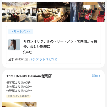
トリートメント
サロンオリジナルのトリートメントで内側から補
修、美しい艶髪に
90分
2チケット(¥5,775)
通常 ¥8,800/1回
→
Total Beauty Passion楠葉店
詳細
樟葉駅より徒歩5分
上牧駅より徒歩26分
牧野駅より徒歩27分
評価コメント募集中