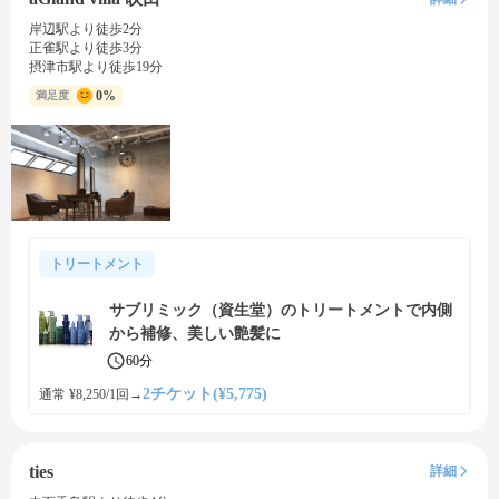
岸辺駅より徒歩2分
正雀駅より徒歩3分
摂津市駅より徒歩19分
0%
満足度
トリートメント
サブリミック（資生堂）のトリートメントで内側
から補修、美しい艶髪に
60分
2チケット(¥5,775)
通常 ¥8,250/1回
→
ties
詳細