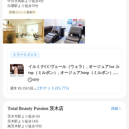
中百舌鳥駅より徒歩4分
白鷺駅より徒歩10分
評価コメント募集中
トリートメント
イルミナCCヴェール（ウェラ）, オージュア1or 2s
tep（ミルボン）, オージュア3step（ミルボン）,
オージュア4 or 5step（ミルボン）, グランドリン
60分
ケージ（ミルボン）, コタクオリア（コタ）, コタ
2チケット(¥5,775)
通常 ¥9,350/1回
→
プレミーク（コタ）のトリートメントで内側から
補修、美しい艶髪に
Total Beauty Passion 茨木店
詳細
茨木市駅より徒歩3分
茨木駅より徒歩14分
南茨木駅より徒歩19分