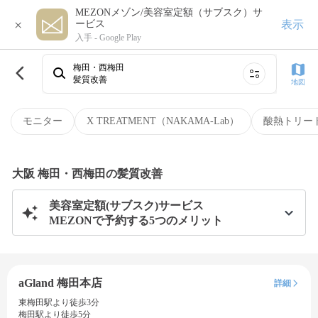
MEZONメゾン/美容室定額（サブスク）サ
×
表示
ービス
入手 -
Google Play
梅田・西梅田
髪質改善
地図
モニター
X TREATMENT（NAKAMA-Lab）
酸熱トリー
大阪 梅田・西梅田の髪質改善
美容室定額(サブスク)サービス
MEZONで予約する5つのメリット
aGland 梅田本店
詳細
東梅田駅より徒歩3分
梅田駅より徒歩5分