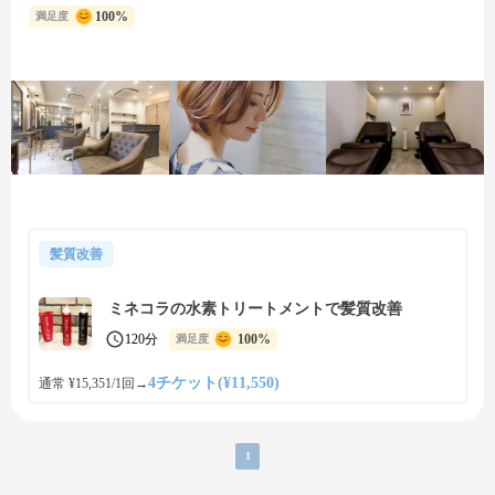
100%
満足度
髪質改善
ミネコラの水素トリートメントで髪質改善
120分
100%
満足度
4チケット(¥11,550)
通常 ¥15,351/1回
→
1