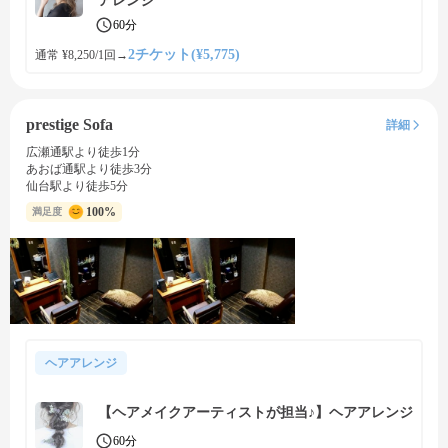
アレンジ
60分
2チケット(¥5,775)
通常 ¥8,250/1回
→
prestige Sofa
詳細
広瀬通駅より徒歩1分
あおば通駅より徒歩3分
仙台駅より徒歩5分
100%
満足度
ヘアアレンジ
【ヘアメイクアーティストが担当♪】ヘアアレンジ
60分