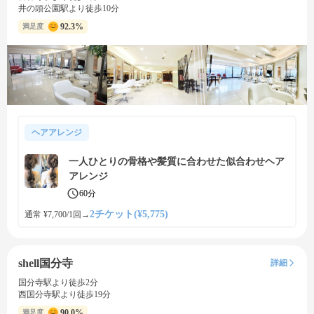
井の頭公園駅より徒歩10分
92.3%
満足度
ヘアアレンジ
一人ひとりの骨格や髪質に合わせた似合わせヘア
アレンジ
60分
2チケット(¥5,775)
通常 ¥7,700/1回
→
shell国分寺
詳細
国分寺駅より徒歩2分
西国分寺駅より徒歩19分
90.0%
満足度