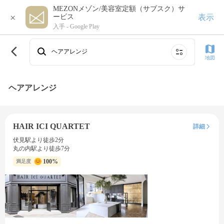
MEZONメゾン/美容室定額（サブスク）サ
×
表示
ービス
入手 -
Google Play
ヘアアレンジ
地図
ヘアアレンジ
HAIR ICI QUARTET
詳細
伏見駅より徒歩2分
丸の内駅より徒歩7分
100%
満足度