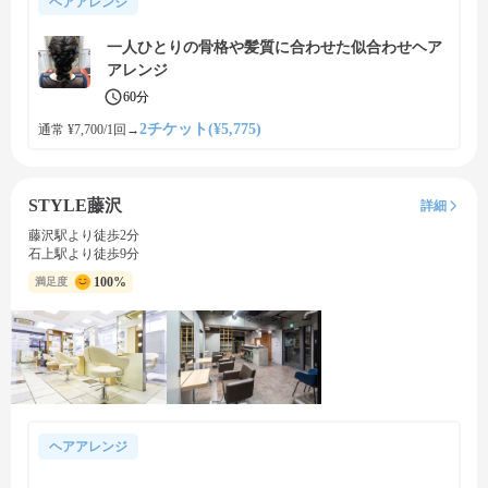
ヘアアレンジ
一人ひとりの骨格や髪質に合わせた似合わせヘア
アレンジ
60分
2チケット(¥5,775)
通常 ¥7,700/1回
→
STYLE藤沢
詳細
藤沢駅より徒歩2分
石上駅より徒歩9分
100%
満足度
ヘアアレンジ