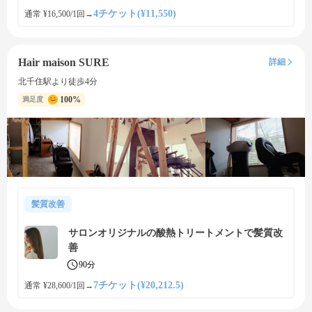
4チケット(¥11,550)
通常 ¥16,500/1回
→
Hair maison SURE
詳細
北千住駅より徒歩4分
100%
満足度
髪質改善
サロンオリジナルの酸熱トリートメントで髪質改
善
90分
7チケット(¥20,212.5)
通常 ¥28,600/1回
→