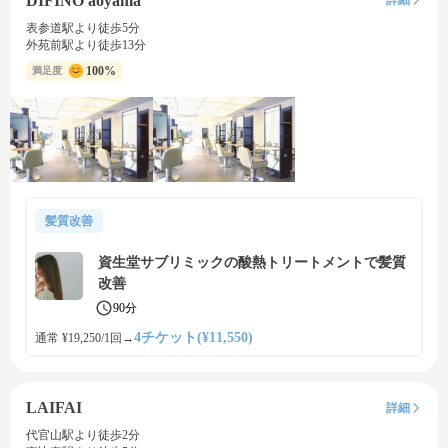
DIFINO aoyama
詳細
表参道駅より徒歩5分
外苑前駅より徒歩13分
100%
満足度
髪質改善
資生堂サブリミックの酸熱トリートメントで髪質
改善
90分
4チケット(¥11,550)
通常 ¥19,250/1回
→
LAIFAI
詳細
代官山駅より徒歩2分