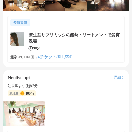
髪質改善
資生堂サブリミックの酸熱トリートメントで髪質
改善
90分
4チケット(¥11,550)
通常 ¥9,900/1回
→
Neolive api
詳細
池袋駅より徒歩2分
100%
満足度