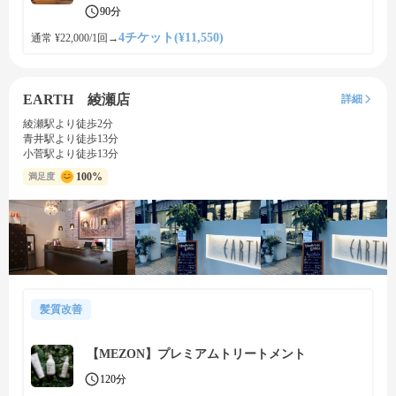
90分
4チケット(¥11,550)
通常 ¥22,000/1回
→
EARTH 綾瀬店
詳細
綾瀬駅より徒歩2分
青井駅より徒歩13分
小菅駅より徒歩13分
100%
満足度
髪質改善
【MEZON】プレミアムトリートメント
120分