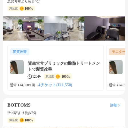
恵比寿駅より徒歩5分
100%
満足度
髪質改善
モニター
資生堂サブリミックの酸熱トリートメン
トで髪質改善
120分
100%
満足度
4チケット(¥11,550)
通常 ¥14,850/1回
→
通常 ¥14,850
BOTTOMS
詳細
渋谷駅より徒歩2分
100%
満足度