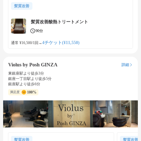
髪質改善
髪質改善酸熱トリートメント
90分
4チケット(¥11,550)
通常 ¥16,500/1回
→
Violus by Posh GINZA
詳細
東銀座駅より徒歩3分
銀座一丁目駅より徒歩5分
銀座駅より徒歩6分
100%
満足度
髪質改善
髪質改善