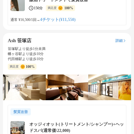
150分
100%
満足度
4チケット(¥11,550)
通常 ¥16,500/1回
→
Ash 笹塚店
詳細
笹塚駅より徒歩1分未満
幡ヶ谷駅より徒歩10分
代田橋駅より徒歩10分
100%
満足度
髪質改善
オッジィオット(トリートメント/シャンプー)+ヘッ
ドスパ(通常価\22,000)