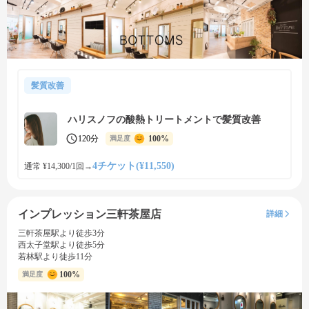
髪質改善
ハリスノフの酸熱トリートメントで髪質改善
120分
100%
満足度
4チケット(¥11,550)
通常 ¥14,300/1回
→
インプレッション三軒茶屋店
詳細
三軒茶屋駅より徒歩3分
西太子堂駅より徒歩5分
若林駅より徒歩11分
100%
満足度