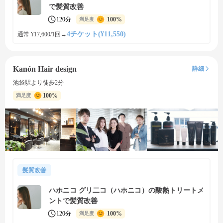
で髪質改善
120分
100%
満足度
4チケット(¥11,550)
通常 ¥17,600/1回
→
Kanón Hair design
詳細
池袋駅より徒歩2分
100%
満足度
髪質改善
ハホニコ グリ二コ（ハホニコ）の酸熱トリートメ
ントで髪質改善
120分
100%
満足度