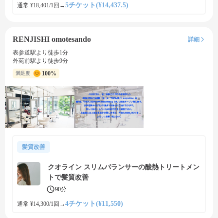
5チケット(¥14,437.5)
通常 ¥18,401/1回
→
RENJISHI omotesando
詳細
表参道駅より徒歩1分
外苑前駅より徒歩9分
100%
満足度
髪質改善
クオライン スリムバランサーの酸熱トリートメン
トで髪質改善
90分
4チケット(¥11,550)
通常 ¥14,300/1回
→