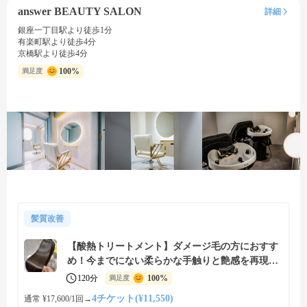
answer BEAUTY SALON
詳細
銀座一丁目駅より徒歩1分
有楽町駅より徒歩4分
京橋駅より徒歩4分
100%
満足度
髪質改善
【酸熱トリートメント】ダメージ毛の方におすす
め！今までにない柔らかな手触りと艶感を再現し
ます♪
120分
100%
満足度
4チケット(¥11,550)
通常 ¥17,600/1回
→