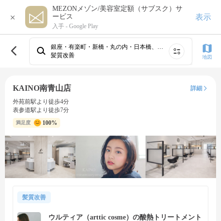
MEZONメゾン/美容室定額（サブスク）サ
×
表示
ービス
入手 -
Google Play
銀座・有楽町・新橋・丸の内・日本橋、青山・表参道・原宿、渋谷、新宿・高田馬場、恵比寿・広尾・六本木・麻布・赤坂、池尻大橋・三軒茶屋・駒沢・用賀・二子玉川、代官山・中目黒・学芸大学・自由が丘、池袋・目白、吉祥寺・荻窪・三鷹・国分寺・久我山、品川・目黒・五反田・田町・大崎・白金⋯
髪質改善
地図
KAINO南青山店
詳細
外苑前駅より徒歩4分
表参道駅より徒歩7分
100%
満足度
髪質改善
ウルティア（arttic cosme）の酸熱トリートメント