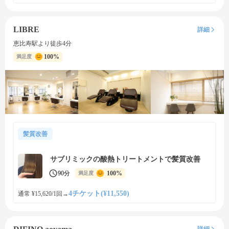
LIBRE
詳細
恵比寿駅より徒歩4分
100%
満足度
髪質改善
サブリミックの酸熱トリートメントで髪質改善
90分
100%
満足度
4チケット(¥11,550)
通常 ¥15,620/1回
→