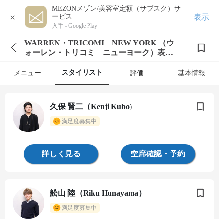
MEZONメゾン/美容室定額（サブスク）サ
×
表示
ービス
入手 -
Google Play
WARREN・TRICOMI NEW YORK （ウ
ォーレン・トリコミ ニューヨーク）表参
道店
スタイリスト
メニュー
評価
基本情報
久保 賢二（Kenji Kubo)
満足度募集中
詳しく見る
空席確認・予約
舩山 陸（Riku Hunayama）
満足度募集中