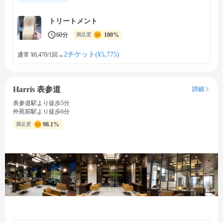
トリートメント
60分
100%
満足度
2チケット(¥5,775)
通常 ¥8,470/1回
→
Harris 表参道
詳細
表参道駅より徒歩5分
外苑前駅より徒歩6分
98.1%
満足度