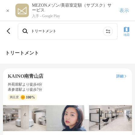
MEZONメゾン/美容室定額（サブスク）サ
×
表示
ービス
入手 -
Google Play
トリートメント
地図
トリートメント
KAINO南青山店
詳細
外苑前駅より徒歩4分
表参道駅より徒歩7分
100%
満足度