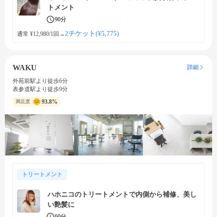
トメント
90分
2チケット(¥5,775)
通常 ¥12,980/1回
→
WAKU
詳細
外苑前駅より徒歩6分
表参道駅より徒歩9分
93.8%
満足度
トリートメント
ハホニコのトリートメントで内側から補修、美し
い艶髪に
60分