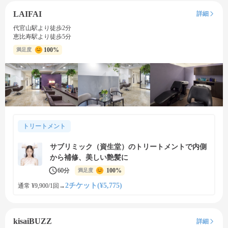
LAIFAI
詳細
代官山駅より徒歩2分
恵比寿駅より徒歩5分
100%
満足度
トリートメント
サブリミック（資生堂）のトリートメントで内側
から補修、美しい艶髪に
60分
100%
満足度
2チケット(¥5,775)
通常 ¥9,900/1回
→
kisaiBUZZ
詳細