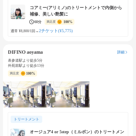
コアミー(アリミノ)のトリートメントで内側から
補修、美しい艶髪に
60分
100%
満足度
2チケット(¥5,775)
通常 ¥8,800/1回
→
DIFINO aoyama
詳細
表参道駅より徒歩5分
外苑前駅より徒歩13分
100%
満足度
トリートメント
オージュア4 or 5step（ミルボン）のトリートメン