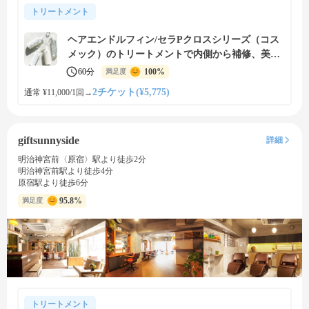
トリートメント
ヘアエンドルフィン/セラPクロスシリーズ（コス
メック）のトリートメントで内側から補修、美し
い艶髪に
60分
100%
満足度
2チケット(¥5,775)
通常 ¥11,000/1回
→
giftsunnyside
詳細
明治神宮前〈原宿〉駅より徒歩2分
明治神宮前駅より徒歩4分
原宿駅より徒歩6分
95.8%
満足度
トリートメント