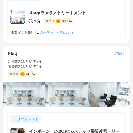
４stepラメラメトリートメント
60分
50.0%
満足度
2チケット(¥5,775)
通常 ¥12,100/1回
→
Plug
詳細
外苑前駅より徒歩5分
表参道駅より徒歩7分
94.1%
満足度
トリートメント
インボーン（INBORN)5ステップ髪質改善トリー