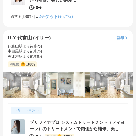
から補修、美しい艶髪に
60分
2チケット(¥5,775)
通常 ¥9,900/1回
→
ILY 代官山 (イリー)
詳細
代官山駅より徒歩2分
中目黒駅より徒歩7分
恵比寿駅より徒歩8分
100%
満足度
トリートメント
プリフィカプロ システムトリートメント（フィヨ
ーレ）のトリートメントで内側から補修、美しい
艶髪に