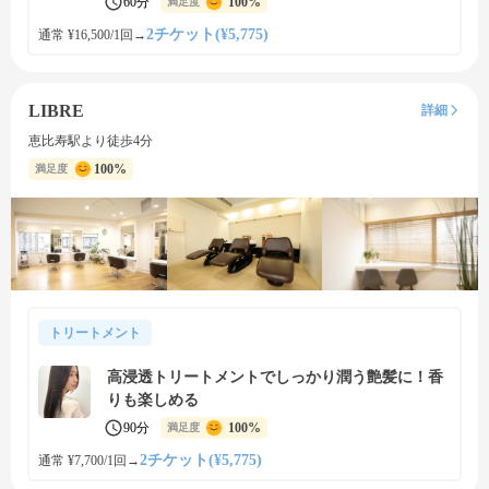
60分
100%
満足度
2チケット(¥5,775)
通常 ¥16,500/1回
→
LIBRE
詳細
恵比寿駅より徒歩4分
100%
満足度
トリートメント
高浸透トリートメントでしっかり潤う艶髪に！香
りも楽しめる
90分
100%
満足度
2チケット(¥5,775)
通常 ¥7,700/1回
→