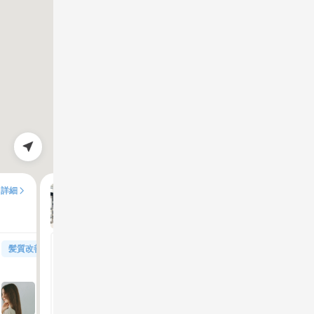
RENJISHI omotesando
詳細
100%
満足度
髪質改善
リタッチ根元染め（白髪染め含む）
ウルティア（arttic cosme）の酸熱トリートメントで髪質改善
敏感な頭皮を保護しながら優しく染めるリタッ
120分
90分
100%
100%
満足度
満足度