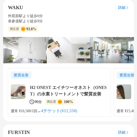
WAKU
詳細
外苑前駅より徒歩6分
表参道駅より徒歩9分
93.8%
満足度
髪質改善
髪質改善
H2 ONEST エイチツーオネスト（ONES
T）の水素トリートメントで髪質改善
90分
100%
満足度
4チケット(¥11,550)
通常 ¥16,500/1回
→
通常 ¥15,400
FURSTIN
詳細