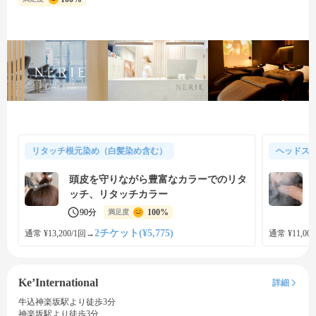
リタッチ根元染め（白髪染め含む）
ヘッドス
頭皮を守りながら豊富なカラーでのリタ
ッチ、リタッチカラー
90分
100%
満足度
2チケット(¥5,775)
通常 ¥13,200/1回
→
通常 ¥11,000
Ke’International
詳細
牛込神楽坂駅より徒歩3分
神楽坂駅より徒歩3分