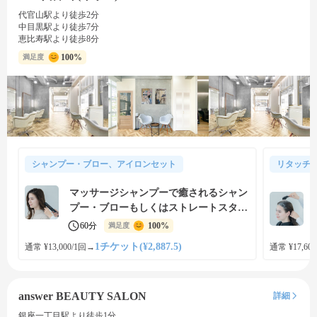
代官山駅より徒歩2分
中目黒駅より徒歩7分
恵比寿駅より徒歩8分
100%
満足度
シャンプー・ブロー、アイロンセット
リタッチ
マッサージシャンプーで癒されるシャン
プー・ブローもしくはストレートスタイ
リング
60分
100%
満足度
1チケット(¥2,887.5)
通常 ¥13,000/1回
→
通常 ¥17,600
answer BEAUTY SALON
詳細
銀座一丁目駅より徒歩1分