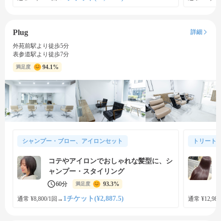
Plug
詳細
外苑前駅より徒歩5分
表参道駅より徒歩7分
94.1%
満足度
シャンプー・ブロー、アイロンセット
トリート
コテやアイロンでおしゃれな髪型に、シ
ャンプー・スタイリング
60分
93.3%
満足度
1チケット(¥2,887.5)
通常 ¥8,800/1回
→
通常 ¥12,980