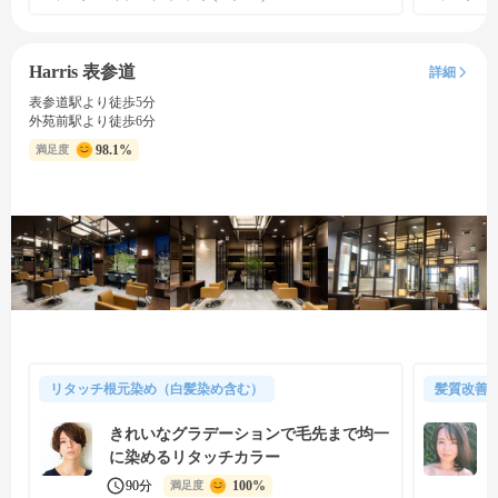
Harris 表参道
詳細
表参道駅より徒歩5分
外苑前駅より徒歩6分
98.1%
満足度
リタッチ根元染め（白髪染め含む）
髪質改善
きれいなグラデーションで毛先まで均一
に染めるリタッチカラー
90分
100%
満足度