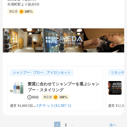
矢場町駅より徒歩6分
100%
満足度
シャンプー・ブロー、アイロンセット
リタッチ
髪質に合わせてシャンプーを選ぶシャン
プー・スタイリング
60分
100%
満足度
1チケット(¥2,887.5)
通常 ¥4,400/1回
→
通常 ¥12,100
2
次へ
1
...