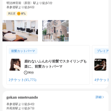
明治神宮前〈原宿〉駅より徒歩5分
表参道駅より徒歩6分
0%
満足度
前髪カットパーマ
プレミア
崩れないふんわり前髪でスタイリングも
楽に、前髪カットパーマ
90分
2チケット(¥5,775)
4チケット(¥
gokan omotesando
詳細
表参道駅より徒歩4分
外苑前駅より徒歩7分