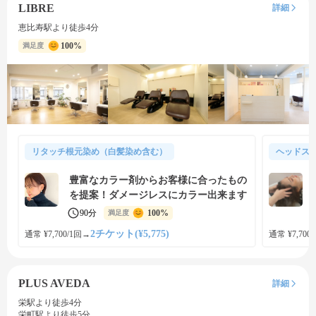
LIBRE
詳細
恵比寿駅より徒歩4分
100%
満足度
リタッチ根元染め（白髪染め含む）
ヘッドス
豊富なカラー剤からお客様に合ったもの
を提案！ダメージレスにカラー出来ます
90分
100%
満足度
2チケット(¥5,775)
通常 ¥7,700/1回
→
通常 ¥7,700
PLUS AVEDA
詳細
栄駅より徒歩4分
栄町駅より徒歩5分