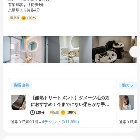
有楽町駅より徒歩4分
京橋駅より徒歩4分
100%
満足度
髪質改善
艶カラー
【酸熱トリートメント】ダメージ毛の方
におすすめ！今までにない柔らかな手触
りと艶感を再現します♪
120分
100%
満足度
4チケット(¥11,550)
通常 ¥17,600/1回
→
通常 ¥15,400