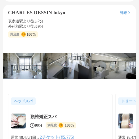
CHARLES DESSIN tokyo
詳細
表参道駅より徒歩2分
外苑前駅より徒歩9分
100%
満足度
ヘッドスパ
トリート
頸椎矯正スパ
90分
100%
満足度
2チケット(¥5,775)
通常 ¥8,470/1回
→
通常 ¥8,470