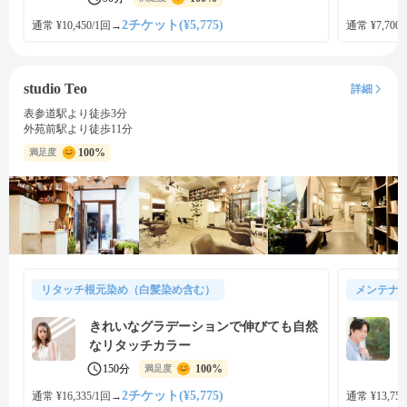
2チケット(¥5,775)
通常 ¥10,450/1回
→
通常 ¥7,700
studio Teo
詳細
表参道駅より徒歩3分
外苑前駅より徒歩11分
100%
満足度
リタッチ根元染め（白髪染め含む）
メンテナ
きれいなグラデーションで伸びても自然
なリタッチカラー
150分
100%
満足度
2チケット(¥5,775)
通常 ¥16,335/1回
→
通常 ¥13,750