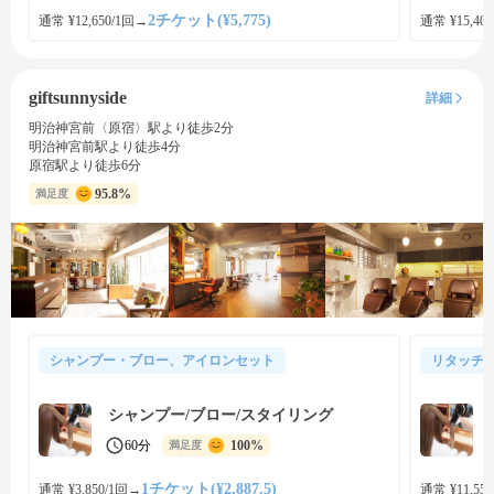
2チケット(¥5,775)
通常 ¥12,650/1回
→
通常 ¥15,400
giftsunnyside
詳細
明治神宮前〈原宿〉駅より徒歩2分
明治神宮前駅より徒歩4分
原宿駅より徒歩6分
95.8%
満足度
シャンプー・ブロー、アイロンセット
リタッチ
シャンプー/ブロー/スタイリング
60分
100%
満足度
1チケット(¥2,887.5)
通常 ¥3,850/1回
→
通常 ¥11,550