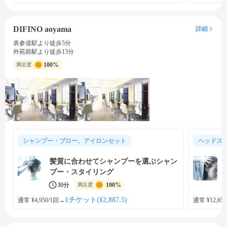
DIFINO aoyama
詳細
表参道駅より徒歩5分
外苑前駅より徒歩13分
100%
満足度
シャンプー・ブロー、アイロンセット
ヘッドス
髪質に合わせてシャンプーを選ぶシャン
プー・スタイリング
30分
100%
満足度
1チケット(¥2,887.5)
通常 ¥4,950/1回
→
通常 ¥12,650