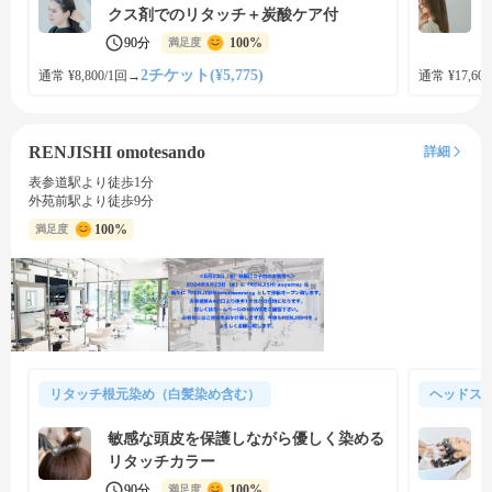
クス剤でのリタッチ＋炭酸ケア付
90分
100%
満足度
2チケット(¥5,775)
通常 ¥8,800/1回
→
通常 ¥17,600
RENJISHI omotesando
詳細
表参道駅より徒歩1分
外苑前駅より徒歩9分
100%
満足度
リタッチ根元染め（白髪染め含む）
ヘッドス
敏感な頭皮を保護しながら優しく染める
リタッチカラー
90分
100%
満足度