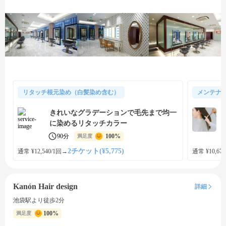
リタッチ根元染め（白髪染め含む）
メンテナ
きれいなグラデーションで毛先まで均一
に染めるリタッチカラー
90分
100%
満足度
2チケット(¥5,775)
通常 ¥12,540/1回
→
通常 ¥10,670
Kanón Hair design
詳細
池袋駅より徒歩2分
100%
満足度