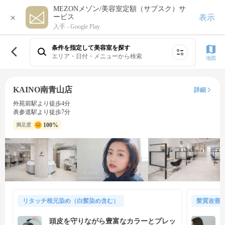
MEZONメゾン/美容室定額（サブスク）サ
×
表示
ービス
入手 -
Google Play
条件を指定して美容室を探す
エリア・日付・メニューから検索
地図
KAINO南青山店
詳細
外苑前駅より徒歩4分
表参道駅より徒歩7分
100%
満足度
リタッチ根元染め（白髪染め含む）
髪質改善
頭皮を守りながら豊富なカラーとプレッ