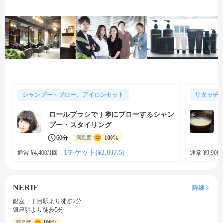
シャンプー・ブロー、アイロンセット
リタッチ
ロールブラシで丁寧にブローするシャン
プー・スタイリング
60分
100%
満足度
1チケット(¥2,887.5)
通常 ¥4,400/1回
→
通常 ¥9,900
NERIE
詳細
銀座一丁目駅より徒歩2分
銀座駅より徒歩5分
100%
満足度